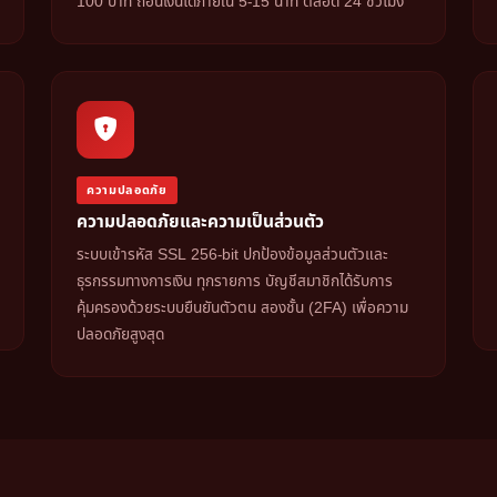
100 บาท ถอนเงินได้ภายใน 5-15 นาที ตลอด 24 ชั่วโมง
ความปลอดภัย
ความปลอดภัยและความเป็นส่วนตัว
ระบบเข้ารหัส SSL 256-bit ปกป้องข้อมูลส่วนตัวและ
ธุรกรรมทางการเงิน ทุกรายการ บัญชีสมาชิกได้รับการ
คุ้มครองด้วยระบบยืนยันตัวตน สองชั้น (2FA) เพื่อความ
ปลอดภัยสูงสุด