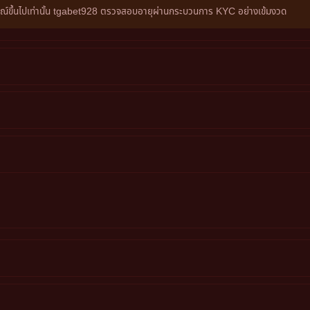
ูรณ์ขึ้นไปเท่านั้น tgabet928 ตรวจสอบอายุผ่านกระบวนการ KYC อย่างเข้มงวด