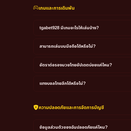
เกมและการเดิมพัน
tgabet928 มีเกมอะไรให้เล่นบ้าง?
สามารถเล่นบนมือถือได้หรือไม่?
อัตราต่อรองมวยไทยอัปเดตบ่อยแค่ไหน?
แทงบอลไทยลีกได้หรือไม่?
ความปลอดภัยและการจัดการบัญชี
ข้อมูลส่วนตัวของฉันปลอดภัยแค่ไหน?