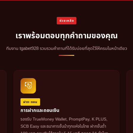
ช่วยเหลือ
เราพร้อมตอบทุกคำถามของคุณ
ทีมงาน tgabet928 รวบรวมคำถามที่ได้รับบ่อยที่สุดไว้ให้ครบในหน้าเดียว
ฝาก-ถอน
การฝากและถอนเงิน
รองรับ TrueMoney Wallet, PromptPay, K PLUS,
SCB Easy และธนาคารชั้นนำทุกแห่งในไทย ฝากขั้นต่ำ