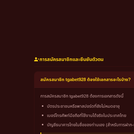
การสมัครสมาชิกและยืนยันตัวตน
สมัครสมาชิก tgabet928 ต้องใช้เอกสารอะไรบ้าง?
การสมัครสมาชิก tgabet928 ต้องการเอกสารดังนี้
บัตรประชาชนหรือพาสปอร์ตที่ยังไม่หมดอายุ
เบอร์โทรศัพท์มือถือที่ใช้งานได้จริงในประเทศไทย
บัญชีธนาคารไทยในชื่อของท่านเอง (สำหรับการฝาก