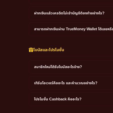
ฝากเงินแล้วเครดิตไม่เข้าบัญชีต้องทำอย่างไร?
สามารถฝากเงินผ่าน TrueMoney Wallet ได้เลยหรื
โบนัสและโปรโมชั่น
สมาชิกใหม่ได้รับโบนัสอะไรบ้าง?
เทิร์นโอเวอร์คืออะไร และคำนวณอย่างไร?
โปรโมชั่น Cashback คืออะไร?