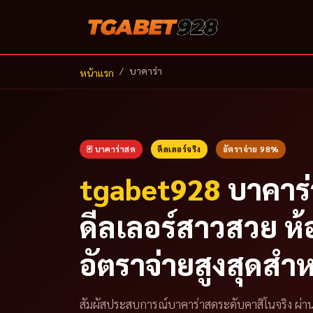
บาคาร่า
หน้าแรก
🃏 บาคาร่าสด
ดีลเลอร์จริง
อัตราจ่าย 98%
tgabet928
บาคาร
ดีลเลอร์สาวสวย 
อัตราจ่ายสูงสุดสำ
สัมผัสประสบการณ์บาคาร่าสดระดับคาสิโนจริง ผ่าน