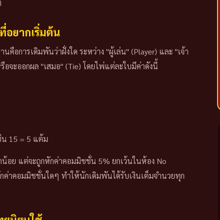
ี
ี่อยากเริ่มต้น
นคือการเดิมพันว่าฝั่งใด ระหว่าง "ผู้เล่น" (Player) และ "เจ้า
รือจะออกผล "เสมอ" (Tie) โดยไพ่แต่ละใบมีค่าดังนี้
่น 15 = 5 แต้ม
ล็กน้อย แต่จะถูกหักค่าคอมมิชชั่น 5% ยกเว้นในห้อง No
กค่าคอมมิชชั่นใดๆ ทำให้นักเดิมพันได้รับเงินเต็มจำนวยทุก
ทยนิยมใช้