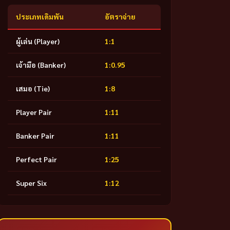
ประเภทเดิมพัน
อัตราจ่าย
ผู้เล่น (Player)
1:1
เจ้ามือ (Banker)
1:0.95
เสมอ (Tie)
1:8
Player Pair
1:11
Banker Pair
1:11
Perfect Pair
1:25
Super Six
1:12