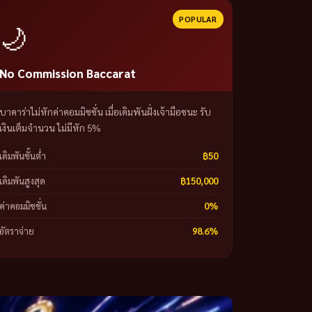
POPULAR
🌙
No Commission Baccarat
บาคาร่าไม่หักค่าคอมมิชชั่น เมื่อเดิมพันฝั่งเจ้ามือชนะ รับ
เงินเต็มจำนวน ไม่มีหัก 5%
เดิมพันขั้นต่ำ
฿50
เดิมพันสูงสุด
฿150,000
ค่าคอมมิชชั่น
0%
อัตราจ่าย
98.6%