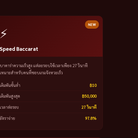
NEW
⚡
Speed Baccarat
บาคาร่าความเร็วสูง แต่ละรอบใช้เวลาเพียง 27 วินาที
เหมาะสำหรับคนที่ชอบเกมจังหวะเร็ว
เดิมพันขั้นต่ำ
฿10
เดิมพันสูงสุด
฿50,000
เวลาต่อรอบ
27 วินาที
อัตราจ่าย
97.8%