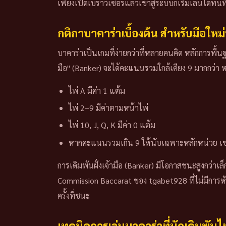
เพียงเปิดเบราว์เซอร์แล้วเข้าสู่ระบบก็เริ่มเล่นได้ทันท
กติกาบาคาร่าเบื้องต้น สำหรับมือใหม่ท
บาคาร่าเป็นเกมที่ง่ายกว่าที่หลายคนคิด หลักการพื้นฐา
มือ" (Banker) จะได้คะแนนรวมใกล้เคียง 9 มากกว่า ห
ไพ่ A มีค่า 1 แต้ม
ไพ่ 2–9 มีค่าตามหน้าไพ่
ไพ่ 10, J, Q, K มีค่า 0 แต้ม
หากคะแนนรวมเกิน 9 ให้นับเฉพาะหลักหน่วย เช
การเดิมพันฝั่งเจ้ามือ (Banker) มีโอกาสชนะสูงกว่าเ
Commission Baccarat ของ tgabet928 ที่ไม่มีการหั
ครั้งที่ชนะ
เทคนิคการเล่นบาคาร่าที่นักเดิมพันไ